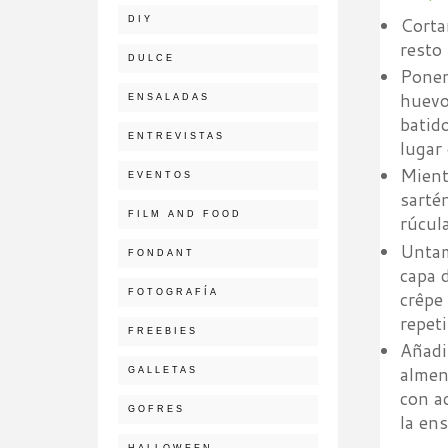
Corta
DIY
resto
DULCE
Ponem
huevo
ENSALADAS
batid
ENTREVISTAS
lugar
Mient
EVENTOS
sarté
FILM AND FOOD
rúcul
Untam
FONDANT
capa 
crêpe
FOTOGRAFÍA
repet
FREEBIES
Añadi
almen
GALLETAS
con a
GOFRES
la ens
HALLOWEEN