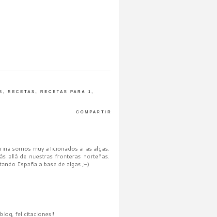
S
,
RECETAS
,
RECETAS PARA 1
,
COMPARTIR
erriña somos muy aficionados a las algas.
s allá de nuestras fronteras norteñas.
ando España a base de algas ;-)
log, felicitaciones!!