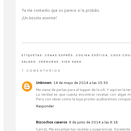
Ya me contaréis que os parece si la probáis.
¡Un besote enorme!
ETIQUETAS:
CENAS EXPRÉS
,
COCINA EXÓTICA
,
COUS COU
SALADO
,
VERDURAS
,
VIDA SANA
7 COMENTARIOS
Unknown
14 de mayo de 2014 a las 15:30
Me viene de perlas para el tupper de la ofi. Y aquí en la t
La verdad es que cuesta encontrar recetas con algas má
Pero con ideas como la tuya pronto acabaremos conquist
Responder
Bizcochos caseros
8 de junio de 2014 a las 6:18
Carrot, Me encantan tus recetas y sugerencias. Excelente b