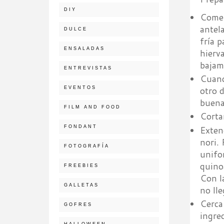
DIY
Comen
antel
DULCE
fría 
ENSALADAS
hierv
bajam
ENTREVISTAS
Cuand
otro 
EVENTOS
buena
FILM AND FOOD
Corta
Exten
FONDANT
nori.
FOTOGRAFÍA
unifo
quino
FREEBIES
Con l
GALLETAS
no lle
Cerca
GOFRES
ingre
HALLOWEEN