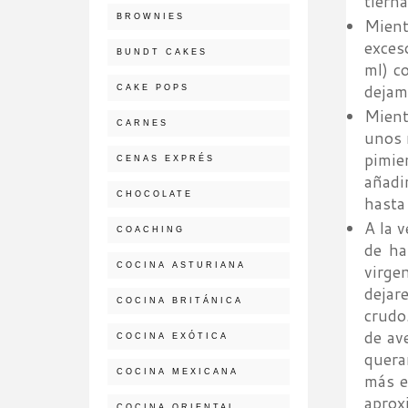
tiern
BROWNIES
Mient
exces
BUNDT CAKES
ml) c
dejam
CAKE POPS
Mient
CARNES
unos 
pimie
CENAS EXPRÉS
añadi
CHOCOLATE
hasta
A la 
COACHING
de ha
COCINA ASTURIANA
virge
dejar
COCINA BRITÁNICA
crudo
de av
COCINA EXÓTICA
quera
COCINA MEXICANA
más e
aprox
COCINA ORIENTAL