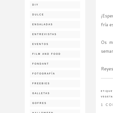
DIY
¡Espe
DULCE
fría e
ENSALADAS
ENTREVISTAS
Os ma
EVENTOS
seman
FILM AND FOOD
FONDANT
Reyes
FOTOGRAFÍA
FREEBIES
ETIQUE
GALLETAS
VEGETA
GOFRES
1 C
HALLOWEEN