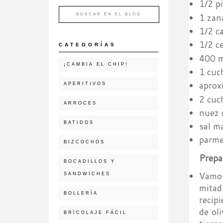
1/2 p
1 zan
1/2 c
1/2 c
CATEGORÍAS
400 m
¡CAMBIA EL CHIP!
1 cuc
aprox
APERITIVOS
2 cuch
ARROCES
nuez 
BATIDOS
sal m
parme
BIZCOCHOS
Prepa
BOCADILLOS Y
Vamos
SANDWICHES
mitad
BOLLERÍA
recip
de ol
BRICOLAJE FÁCIL