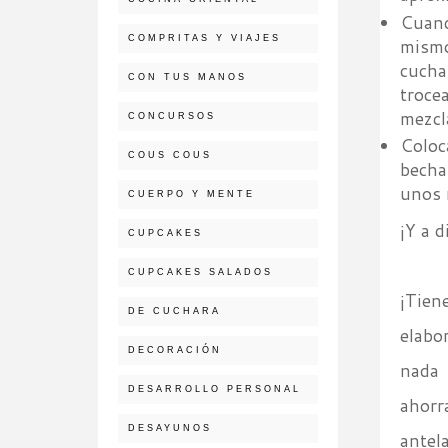
Cuand
COMPRITAS Y VIAJES
mismo
cucha
CON TUS MANOS
troce
mezcl
CONCURSOS
Coloc
COUS COUS
becha
unos 
CUERPO Y MENTE
¡Y a d
CUPCAKES
CUPCAKES SALADOS
¡Tien
DE CUCHARA
elabo
DECORACIÓN
nada 
DESARROLLO PERSONAL
ahorr
DESAYUNOS
antel