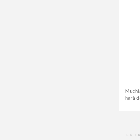
Muchís
hará d
ENT