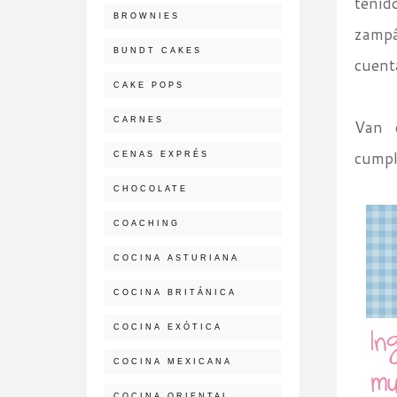
tenid
BROWNIES
zampá
BUNDT CAKES
cuent
CAKE POPS
CARNES
Van 
cumpl
CENAS EXPRÉS
CHOCOLATE
COACHING
COCINA ASTURIANA
COCINA BRITÁNICA
COCINA EXÓTICA
COCINA MEXICANA
COCINA ORIENTAL